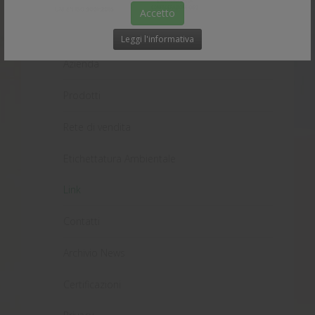
Accetto
Home
Leggi l'informativa
Azienda
Prodotti
Rete di vendita
Etichettatura Ambientale
Link
Contatti
Archivio News
Certificazioni